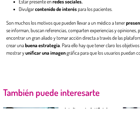
Estar presente en
redes sociales.
Divulgar
contenido de interés
para los pacientes.
Son muchos los motivos que pueden llevar a un médico a tener
presenc
se informan, buscan referencias, comparten experiencias y opiniones,
encontrar un gran aliado y tomar acción directa a través de las platafo
crear una
buena estrategia
. Para ello hay que tener claro los objetivo
mostrar y
unificar una imagen
gráfica para que los usuarios puedan con
También puede interesarte
Inteligencia Artificial en
el Sector Sanitario:
Transformando el
futuro de la salud
Leer más