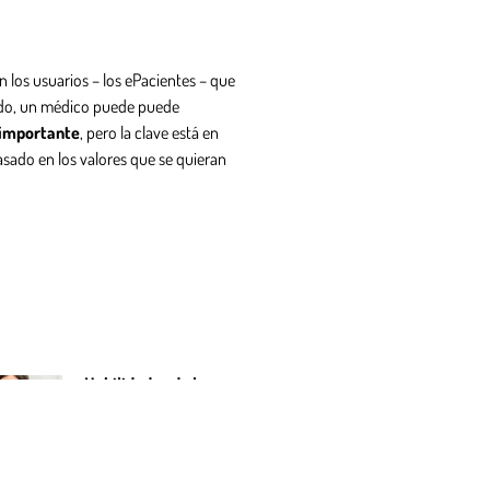
an los usuarios – los ePacientes – que
undo, un médico puede puede
s importante
, pero la clave está en
sado en los valores que se quieran
Habilidades de los
médicos en la era
digital
Leer más