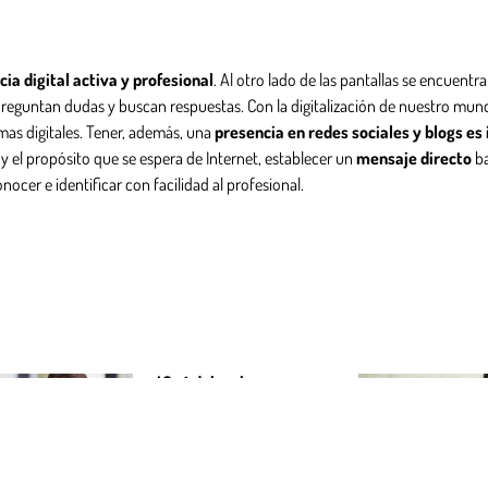
ia digital activa y profesional
. Al otro lado de las pantallas se encuentr
 preguntan dudas y buscan respuestas. Con la digitalización de nuestro m
rmas digitales. Tener, además, una
presencia en redes sociales y blogs e
s y el propósito que se espera de Internet, establecer un
mensaje directo
ba
ocer e identificar con facilidad al profesional.
¿Qué deben hacer en
Redes Sociales los
médicos y clínicas?
Leer más